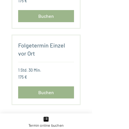
175 €
Euro
Buchen
Folgetermin Einzel
vor Ort
1 Std. 30 Min.
175
175 €
Euro
Buchen
Termin online buchen