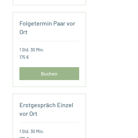
Folgetermin Paar vor
Ort
1 Std. 30 Min.
175
175 €
Euro
Buchen
Erstgespräch Einzel
vor Ort
1 Std. 30 Min.
175